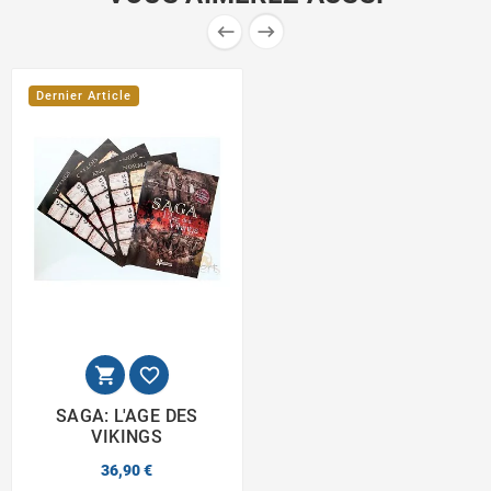


Dernier Article


SAGA: L'AGE DES
VIKINGS
36,90 €