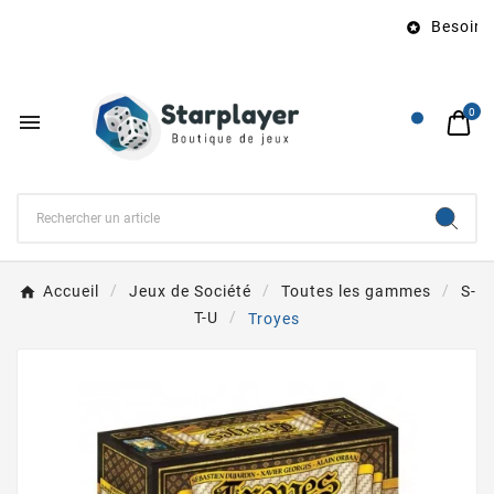
Besoin d’

0

Accueil
Jeux de Société
Toutes les gammes
S-
T-U
Troyes