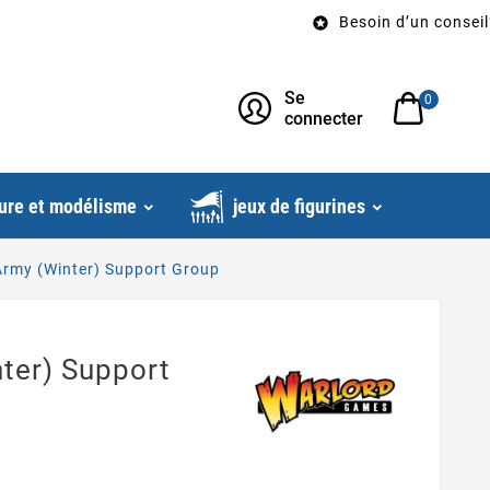
Besoin d’un conseil? App

Se
0
connecter
ure et modélisme
jeux de figurines
Army (Winter) Support Group
ter) Support