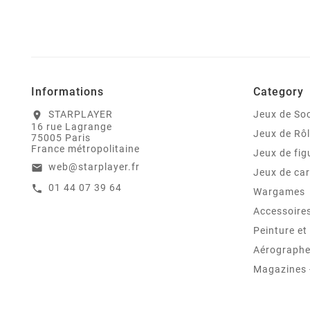
Informations
Category
STARPLAYER
Jeux de Soc
location_on
16 rue Lagrange
Jeux de Rô
75005 Paris
France métropolitaine
Jeux de fig
web@starplayer.fr
email
Jeux de car
01 44 07 39 64
call
Wargames
Accessoire
Peinture e
Aérographes
Magazines -