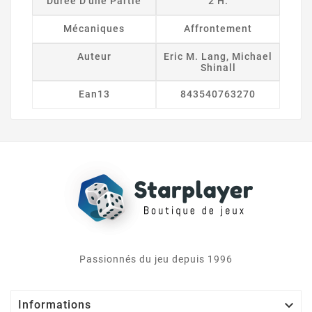
Durée D'une Partie
2 H.
Mécaniques
Affrontement
Auteur
Eric M. Lang, Michael
Shinall
Ean13
843540763270
Passionnés du jeu depuis 1996

Informations