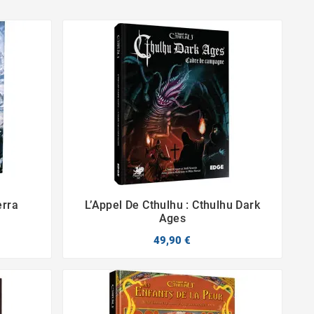
erra
L’Appel De Cthulhu : Cthulhu Dark


Ages
49,90 €