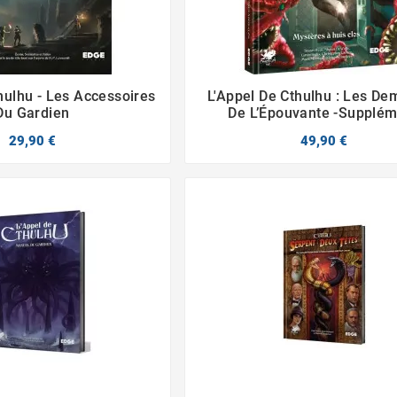
hulhu - Les Accessoires
L'Appel De Cthulhu : Les D




Du Gardien
De L’Épouvante -Supplé
29,90 €
49,90 €