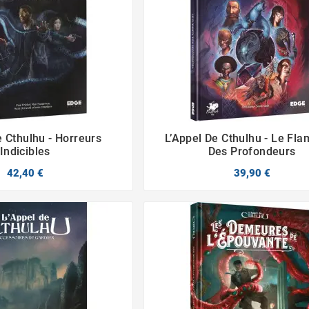
e Cthulhu - Horreurs
L’Appel De Cthulhu - Le Fl




Indicibles
Des Profondeurs
42,40 €
39,90 €