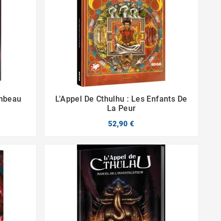
ambeau
L'Appel De Cthulhu : Les Enfants De


La Peur
52,90 €