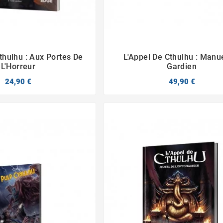
thulhu : Aux Portes De
L'Appel De Cthulhu : Manu




L'Horreur
Gardien
24,90 €
49,90 €