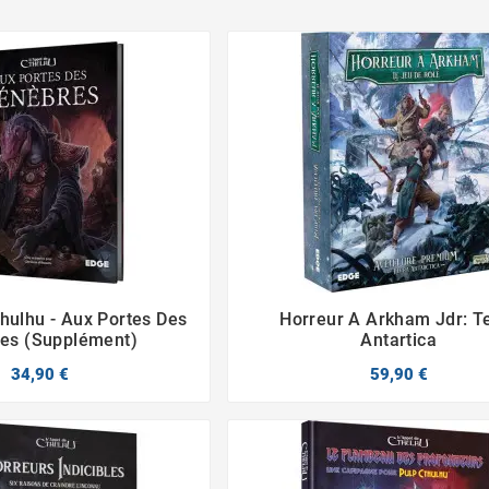
thulhu - Aux Portes Des
Horreur A Arkham Jdr: T




es (Supplément)
Antartica
34,90 €
59,90 €