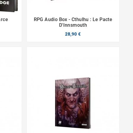
arce
RPG Audio Box - Cthulhu : Le Pacte


D'Innsmouth
28,90 €