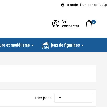
Besoin d’un conseil? Appelez-nous au

Se
0
connecter
ure et modélisme
jeux de figurines

Trier par :