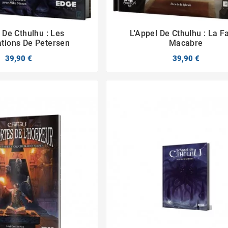
 De Cthulhu : Les
L'Appel De Cthulhu : La F




tions De Petersen
Macabre
39,90 €
39,90 €