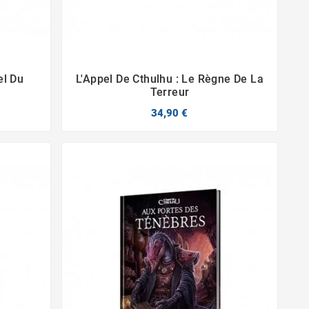
el Du
L'Appel De Cthulhu : Le Règne De La


Terreur
34,90 €