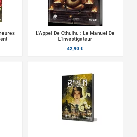
emeures
L’Appel De Cthulhu : Le Manuel De


ment
L’Investigateur
42,90 €