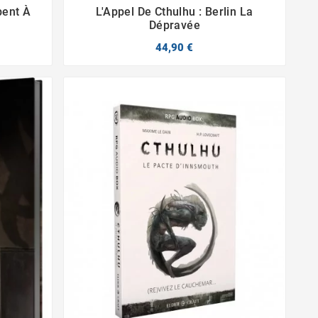
pent À
L'Appel De Cthulhu : Berlin La


Dépravée
44,90 €