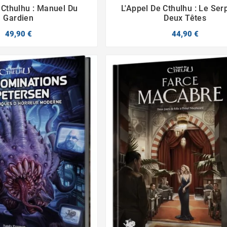
 Cthulhu : Manuel Du
L'Appel De Cthulhu : Le Ser




Gardien
Deux Têtes
49,90 €
44,90 €