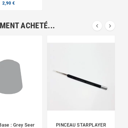
2,90 €
EMENT ACHETÉ...


V
-
Base : Grey Seer
PINCEAU STARPLAYER