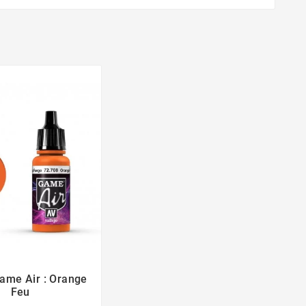
Game Air : Orange


Feu