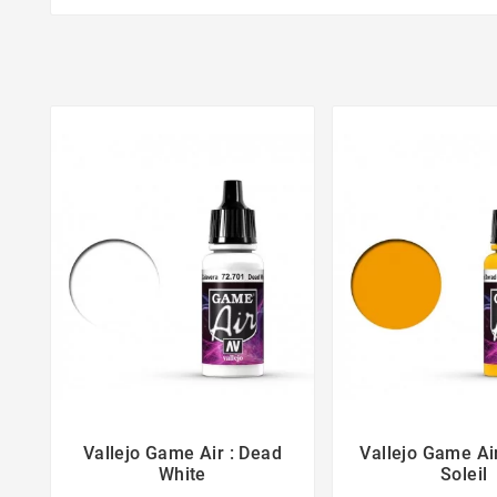
Vallejo Game Air : Dead
Vallejo Game Ai



White
Soleil