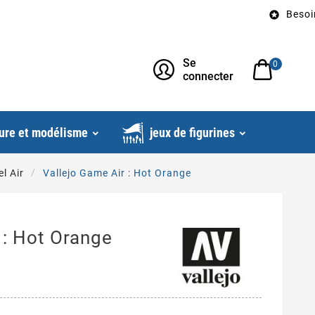
Besoin d’un c

Se
0
connecter
ure et modélisme
jeux de figurines
l Air
Vallejo Game Air : Hot Orange
 : Hot Orange