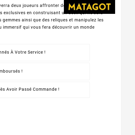
verra deux joueurs affronter des némésis à grands
s exclusives en construisant un deck qui ne sera
s gemmes ainsi que des reliques et manipulez les
eu immersif qui vous fera découvrir un monde
nés À Votre Service !
emboursés !
rès Avoir Passé Commande !