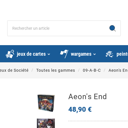
jeux de cartes
wargames
peint
eux de Société
Toutes les gammes
09-A-B-C
Aeon's E
Aeon's End
48,90 €