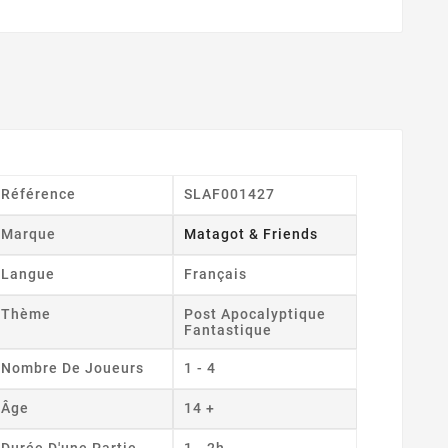
Référence
SLAF001427
Marque
Matagot & Friends
Langue
Français
Thème
Post Apocalyptique
Fantastique
Nombre De Joueurs
1 - 4
Âge
14 +
Durée D'une Partie
1 - 2h