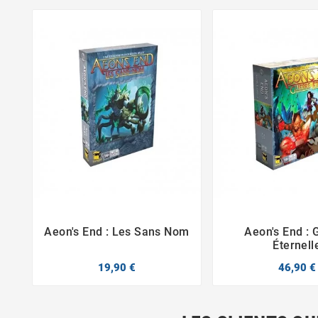
Aeon's End : Les Sans Nom
Aeon's End : 



Éternell
19,90 €
46,90 €