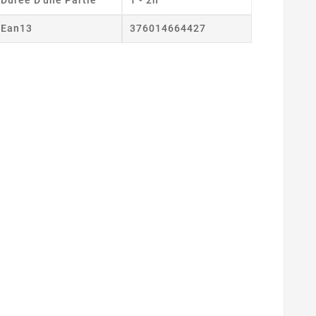
Ean13
376014664427