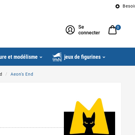
Besoin d’un con

Se
0
connecter
ure et modélisme
jeux de figurines
nd
Aeon's End