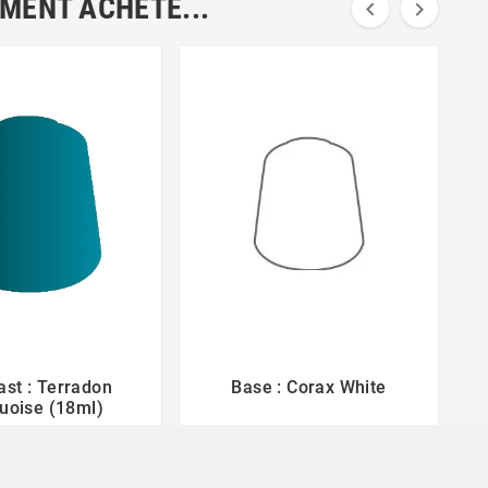
EMENT ACHETÉ...


ast : Terradon
Base : Corax White




uoise (18ml)
6,00 €
3,40 €