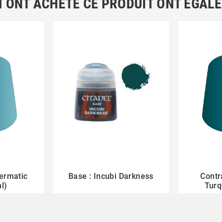
I ONT ACHETÉ CE PRODUIT ONT ÉGAL
hermatic
Base : Incubi Darkness
Contr



l)
Turq
3,40 €