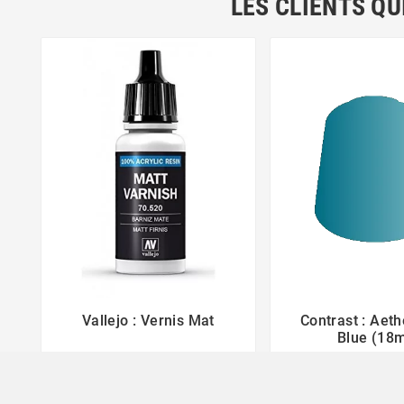
LES CLIENTS QU
Vallejo : Vernis Mat
Contrast : Aet



Blue (18m
3,50 €
6,00 €