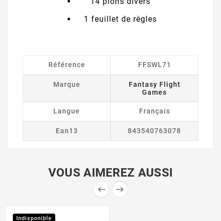
14 pions divers
1 feuillet de règles
Référence
FFSWL71
Marque
Fantasy Flight
Games
Langue
Français
Ean13
843540763078
VOUS AIMEREZ AUSSI


Indisponible