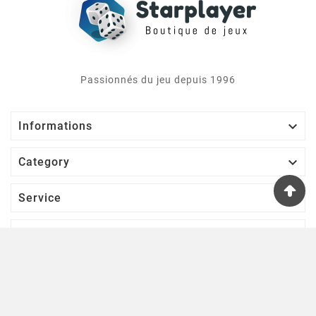
Passionnés du jeu depuis 1996

Informations

Category

Service

Votre Compte
S’abonner À Notre Newsletter
D'ACCORD